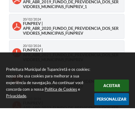
APR_ABR_2019_FUNDO_DE_PREVIDENCIA_DOS_SER
VIDORES_MUNICIPAIS_FUNPREV_1
20/02/2024
FUNPREV |
APR_ABR_2020_FUNDO_DE_PREVIDENCIA_DOS_SER
VIDORES_MUNICIPAIS_FUNPREV
20/02/2024
FUNPREV |
APR_ABR_2021_FUNDO_DE_PREVIDENCIA_DOS_SER
VIDORES_MUNICIPAIS_FUNPREV
Prefeitura Municipal de Tupanciretã e os cookies:
20/02/2024
nosso site usa cookies para melhorar a sua
FUNPREV |
APR_ABR_2022_FUNDO_DE_PREVIDENCIA_DOS_SER
experiência de navegação. Ao continuar você
ACEITAR
VIDORES_MUNICIPAIS_FUNPREV
concorda com a nossa
Política de Cookies
e
Privacidade
.
20/02/2024
PERSONALIZAR
FUNPREV |
APR_ABR_2023_FUNDO_DE_PREVIDENCIA_DOS_SER
VIDORES_MUNICIPAIS_FUNPREV
FUNPREV | APR_AGOSTOS_2018
20/02/2024