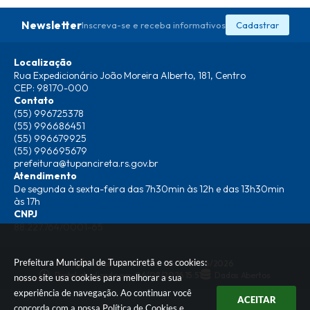
Newsletter
Inscreva-se e receba informativos
Cadastrar
Localização
Rua Expedicionário João Moreira Alberto, 181, Centro
CEP: 98170-000
Contato
(55) 996725378
(55) 996686451
(55) 996679925
(55) 996695679
prefeitura@tupancireta.rs.gov.br
Atendimento
De segunda à sexta-feira das 7h30min às 12h e das 13h30min
às 17h
CNPJ
88.227.764/0001-65
Prefeitura Municipal de Tupanciretã e os cookies:
Versão do Sistema:
3.5.3 - 19/06/2026
Portal atualizado em:
06/08/2026 15:51
Dados Abertos
nosso site usa cookies para melhorar a sua
experiência de navegação. Ao continuar você
ACEITAR
concorda com a nossa
Política de Cookies
e