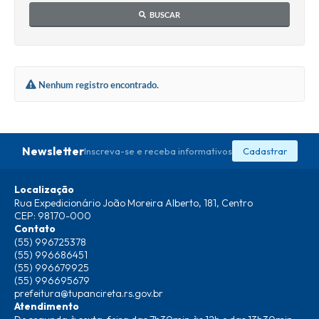
BUSCAR
Nenhum registro encontrado.
Newsletter
Inscreva-se e receba informativos
Cadastrar
Localização
Rua Expedicionário João Moreira Alberto, 181, Centro
CEP: 98170-000
Contato
(55) 996725378
(55) 996686451
(55) 996679925
(55) 996695679
prefeitura@tupancireta.rs.gov.br
Atendimento