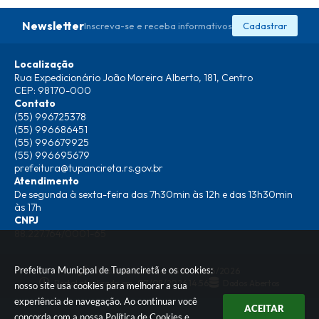
Newsletter
Inscreva-se e receba informativos
Cadastrar
Localização
Rua Expedicionário João Moreira Alberto, 181, Centro
CEP: 98170-000
Contato
(55) 996725378
(55) 996686451
(55) 996679925
(55) 996695679
prefeitura@tupancireta.rs.gov.br
Atendimento
De segunda à sexta-feira das 7h30min às 12h e das 13h30min
às 17h
CNPJ
88.227.764/0001-65
Prefeitura Municipal de Tupanciretã e os cookies:
Versão do Sistema:
3.5.3 - 19/06/2026
Portal atualizado em:
07/08/2026 14:56
Dados Abertos
nosso site usa cookies para melhorar a sua
experiência de navegação. Ao continuar você
ACEITAR
concorda com a nossa
Política de Cookies
e