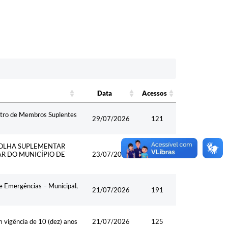
Data
Acessos
Data
Acesso
stro de Membros Suplentes
s
29/07/2026
121
COLHA SUPLEMENTAR
R DO MUNICÍPIO DE
23/07/2026
110
e Emergências – Municipal,
21/07/2026
191
 vigência de 10 (dez) anos
21/07/2026
125