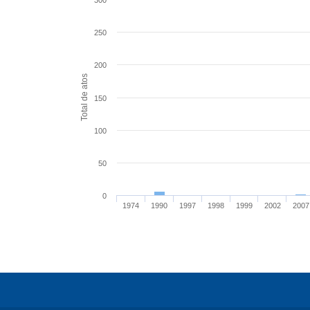
300
250
200
Total de atos
150
100
50
0
1974
1990
1997
1998
1999
2002
2007