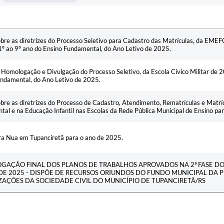
bre as diretrizes do Processo Seletivo para Cadastro das Matrículas, da EME
1º ao 9º ano do Ensino Fundamental, do Ano Letivo de 2025.
 Homologação e Divulgação do Processo Seletivo, da Escola Cívico Militar de 2
ndamental, do Ano Letivo de 2025.
bre as diretrizes do Processo de Cadastro, Atendimento, Rematrículas e Matrí
al e na Educação Infantil nas Escolas da Rede Pública Municipal de Ensino pa
ra Nua em Tupanciretã para o ano de 2025.
AÇÃO FINAL DOS PLANOS DE TRABALHOS APROVADOS NA 2ª FASE DO E
E 2025 - DISPÕE DE RECURSOS ORIUNDOS DO FUNDO MUNICIPAL DA P
AÇÕES DA SOCIEDADE CIVIL DO MUNICÍPIO DE TUPANCIRETÃ/RS