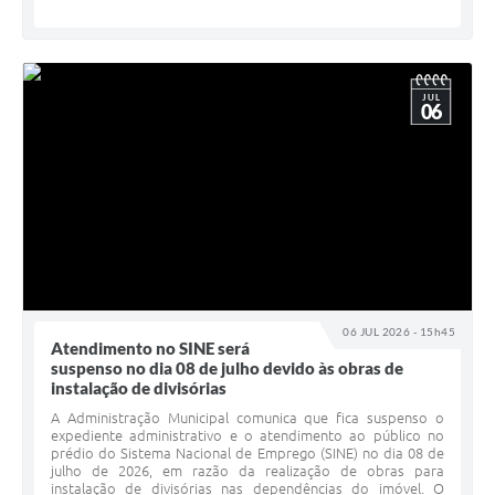
JUL
06
06 JUL 2026 - 15h45
Atendimento no SINE será
suspenso no dia 08 de julho devido às obras de
instalação de divisórias
A Administração Municipal comunica que fica suspenso o
expediente administrativo e o atendimento ao público no
prédio do Sistema Nacional de Emprego (SINE) no dia 08 de
julho de 2026, em razão da realização de obras para
instalação de divisórias nas dependências do imóvel. O