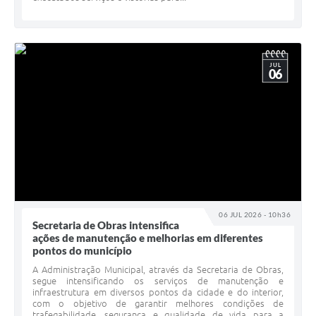
JUL
06
06 JUL 2026 - 10h36
Secretaria de Obras intensifica
ações de manutenção e melhorias em diferentes
pontos do município
A Administração Municipal, através da Secretaria de Obras,
segue intensificando os serviços de manutenção e
infraestrutura em diversos pontos da cidade e do interior,
com o objetivo de garantir melhores condições de
trafegabilidade, segurança e qualidade de vida para a