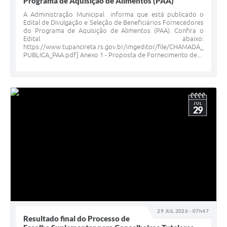
Programa de Aquisição de Alimentos (PAA)
A Administração Municipal informa que está publicado o
Edital de Divulgação e Seleção de Beneficiários Fornecedores
do Programa de Aquisição de Alimentos (PAA). Confira o
Edital abaixo:
https://www.tupancireta.rs.gov.br/imgeditor/file/CHAMADA_
PUBLICA_PAA.pdf] Anexo 1 - Proposta de Fornecimento de...
JUL
29
29 JUL 2026 - 07h47
Resultado final do Processo de