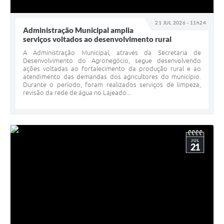
21 JUL 2026 - 11h24
Administração Municipal amplia
serviços voltados ao desenvolvimento rural
A Administração Municipal, através da Secretaria de
Desenvolvimento do Agronegócio, segue desenvolvendo
ações voltadas ao fortalecimento da produção rural e ao
atendimento das demandas dos agricultores do município.
Durante o período, foram realizados serviços de limpeza,
revisão da rede de água no Lajeado...
JUL
21