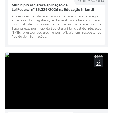
22 JUL 2026 - 15h18
Município esclarece aplicação da
Lei Federal nº 15.326/2026 na Educação Infantil
Professores da Educação Infantil de Tupanciretã já integram
a carreira do magistério; lei federal não altera a situação
funcional de monitores e auxiliares. A Prefeitura de
Tupanciretã, por meio da Secretaria Municipal de Educação
(SME), prestou esclarecimentos oficiais em resposta ao
Pedido de Informação...
JUL
21