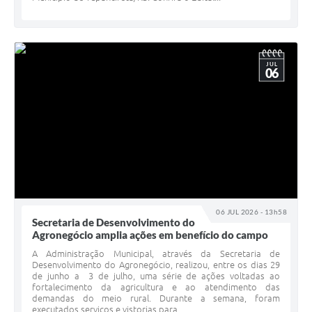
JUL
06
06 JUL 2026 - 13h58
Secretaria de Desenvolvimento do
Agronegócio amplia ações em benefício do campo
A Administração Municipal, através da Secretaria de
Desenvolvimento do Agronegócio, realizou, entre os dias 29
de junho a 3 de julho, uma série de ações voltadas ao
fortalecimento da agricultura e ao atendimento das
demandas do meio rural. Durante a semana, foram
executados serviços e vistorias para...