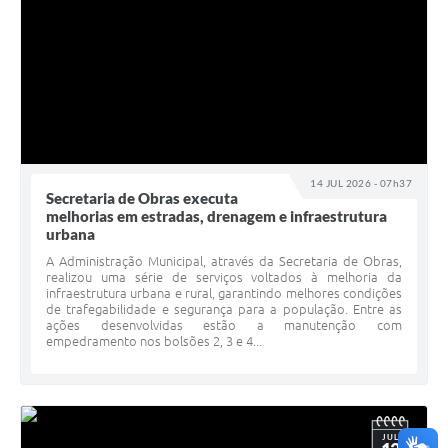
14 JUL 2026 - 07h37
Secretaria de Obras executa
melhorias em estradas, drenagem e infraestrutura
urbana
A Administração Municipal, através da Secretaria de Obras,
realizou uma série de serviços voltados à melhoria da
infraestrutura urbana e rural, garantindo melhores condições
de trafegabilidade e segurança para a população. Entre as
ações desenvolvidas estão a manutenção com
empedramento nos bolsões 2, 3 e 4...
JUL