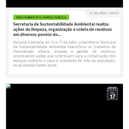
21 JUL 2026 - 10h15
MEIO AMBIENTE E LIMPEZA PÚBLICA
Secretaria de Sustentabilidade Ambiental realiza
ações de limpeza, organização e coleta de resíduos
em diversos pontos do...
Durante a semana de 13 a 17 de julho, a Secretaria Municipal
de Sustentabilidade Ambiental intensificou os trabalhos de
manutenção urbana, limpeza e gestão de resíduos,
promovendo ações que contribuem para a conservação dos
espaços públicos e para a qualidade de vida da população.
As atividades fazem parte...
JUL
17