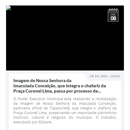
JUL
08
08 JUL 2026 - 13h50
Imagem de Nossa Senhora da
Imaculada Conceição, que integra o chafariz da
Praça Coronel Lima, passa por processo de...
O Poder Executivo Municipal está realizando a revitalização
da imagem de Nossa Senhora da Imaculada Conceição,
padroeira oficial de Tupanciretã, que integra o chafariz da
Praça Coronel Lima, preservando um importante patrimônio
histórico, cultural e religioso do município. O trabalho,
executado por Eliziane...