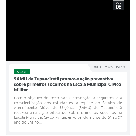
JUL
08
08 JUL 2026 - 15h19
SAÚDE
SAMU de Tupanciretã promove ação preventiva
sobre primeiros socorros na Escola Municipal Cívico
Militar
Com o objetivo de incentivar a prevenção, a segurança e a
conscientização dos estudantes, a equipe do Serviço de
Atendimento Móvel de Urgência (SAMU) de Tupanciretã
realizou uma ação educativa sobre primeiros socorros na
Escola Municipal Cívico Militar, envolvendo alunos do 5º ao 9º
ano do Ensino...