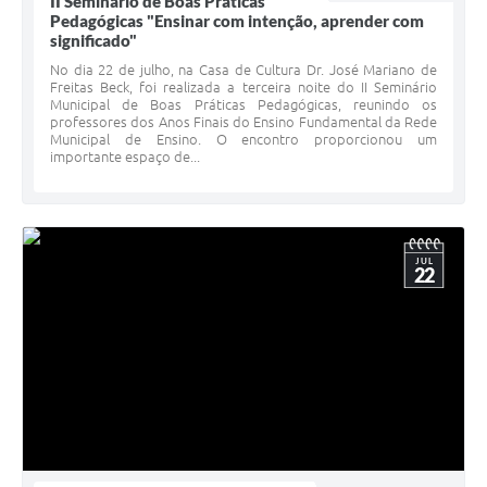
II Seminário de Boas Práticas
Pedagógicas "Ensinar com intenção, aprender com
significado"
No dia 22 de julho, na Casa de Cultura Dr. José Mariano de
Freitas Beck, foi realizada a terceira noite do II Seminário
Municipal de Boas Práticas Pedagógicas, reunindo os
professores dos Anos Finais do Ensino Fundamental da Rede
Municipal de Ensino. O encontro proporcionou um
importante espaço de...
JUL
22