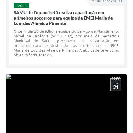
21 JUL 2026 - 14h21
SAÚDE
SAMU de Tupanciretã realiza capacitação em
primeiros socorros para equipe da EMEI Maria de
Lourdes Almeida Pimentel
Ontem, dia 20 de julho, a equipe do Serviço de Atendimento
Móvel de Urgência (SAMU 192), por meio da Secretaria
Municipal de Saúde, promoveu uma capacitação em
primeiros socorros destinada aos profissionais da EMEI
Maria de Lourdes Almeida Pimentel. A atividade teve como
objetivo fortalecer os...
JUL
21