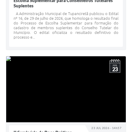
Escolha Suplementar para Conselheiros Tutelares
Suplentes
A Administração Municipal de Tupanciretã publicou o Edital
nº 16, de 29 de julho de 2026, que homologa o resultado final
do Processo de Escolha Suplementar para formação do
cadastro de membros suplentes do Conselho Tutelar do
Município. O edital oficializa o resultado definitivo do
processo e...
JUL
23
23 JUL 2026 - 14h57