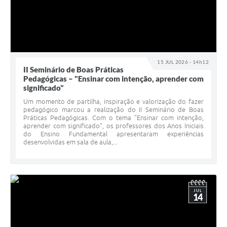
15 JUL 2026 - 14h12
II Seminário de Boas Práticas
Pedagógicas – "Ensinar com intenção, aprender com
significado"
Um momento de partilha, inspiração e valorização do fazer
pedagógico marcou a realização do II Seminário de Boas
Práticas Pedagógicas. Com o tema "Ensinar com intenção,
aprender com significado", os professores dos Anos Iniciais
do Ensino Fundamental apresentaram experiências
desenvolvidas em sala de aula,...
JUL
14