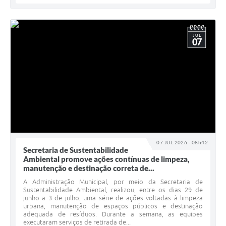
JUL
07
07 JUL 2026 - 08h42
Secretaria de Sustentabilidade
Ambiental promove ações contínuas de limpeza,
manutenção e destinação correta de...
A Administração Municipal, por meio da Secretaria de
Sustentabilidade Ambiental, realizou, entre os dias 29 de
junho a 3 de julho, uma série de ações voltadas à limpeza
urbana, manutenção de espaços públicos e destinação
adequada de resíduos. Durante a semana, as equipes
executaram serviços de retirada de...