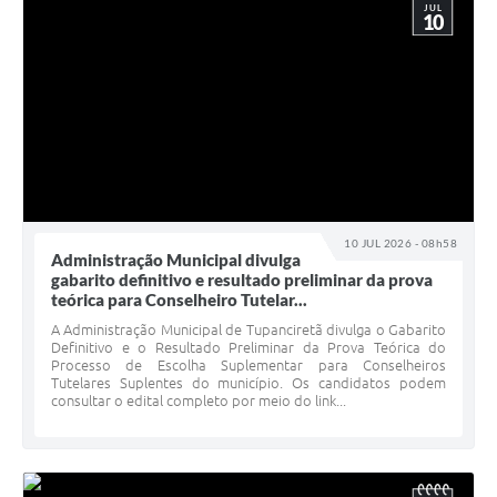
JUL
10
10 JUL 2026 - 08h58
Administração Municipal divulga
gabarito definitivo e resultado preliminar da prova
teórica para Conselheiro Tutelar...
A Administração Municipal de Tupanciretã divulga o Gabarito
Definitivo e o Resultado Preliminar da Prova Teórica do
Processo de Escolha Suplementar para Conselheiros
Tutelares Suplentes do município. Os candidatos podem
consultar o edital completo por meio do link...