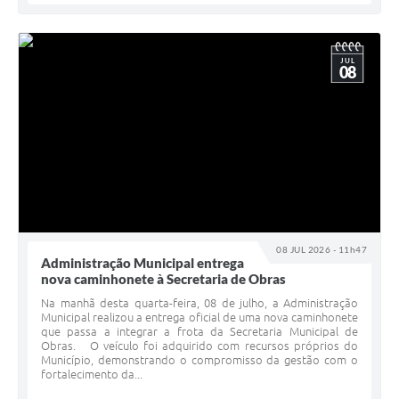
JUL
08
08 JUL 2026 - 11h47
Administração Municipal entrega
nova caminhonete à Secretaria de Obras
Na manhã desta quarta-feira, 08 de julho, a Administração
Municipal realizou a entrega oficial de uma nova caminhonete
que passa a integrar a frota da Secretaria Municipal de
Obras. O veículo foi adquirido com recursos próprios do
Município, demonstrando o compromisso da gestão com o
fortalecimento da...