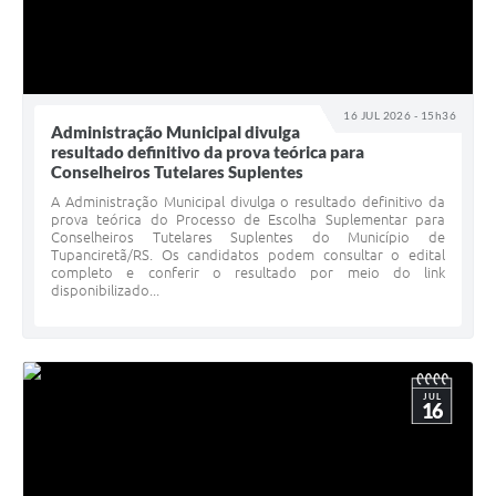
16 JUL 2026 - 15h36
Administração Municipal divulga
resultado definitivo da prova teórica para
Conselheiros Tutelares Suplentes
A Administração Municipal divulga o resultado definitivo da
prova teórica do Processo de Escolha Suplementar para
Conselheiros Tutelares Suplentes do Município de
Tupanciretã/RS. Os candidatos podem consultar o edital
completo e conferir o resultado por meio do link
disponibilizado...
JUL
16