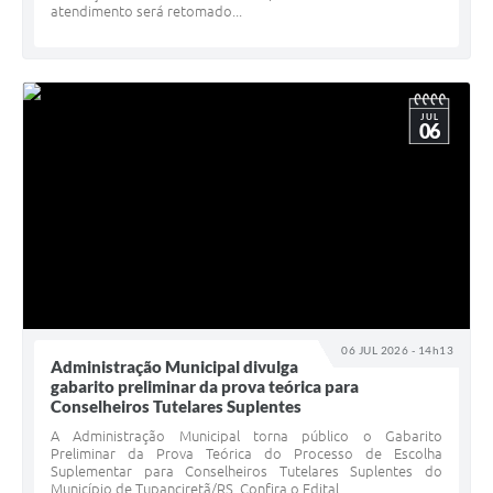
atendimento será retomado...
JUL
06
06 JUL 2026 - 14h13
Administração Municipal divulga
gabarito preliminar da prova teórica para
Conselheiros Tutelares Suplentes
A Administração Municipal torna público o Gabarito
Preliminar da Prova Teórica do Processo de Escolha
Suplementar para Conselheiros Tutelares Suplentes do
Município de Tupanciretã/RS. Confira o Edital...