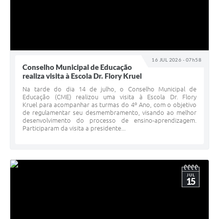
16 JUL 2026 - 07h58
Conselho Municipal de Educação
realiza visita à Escola Dr. Flory Kruel
Na tarde do dia 14 de julho, o Conselho Municipal de
Educação (CME) realizou uma visita à Escola Dr. Flory
Kruel para acompanhar as turmas do 4º Ano, com o objetivo
de regulamentar seu desmembramento, visando ao melhor
desenvolvimento do processo de ensino-aprendizagem.
Participaram da visita a presidente...
JUL
15