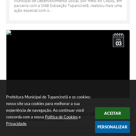
Municipal de Desenvolvimento Social, por meio do CREAS, em
parceria com a OAB Subseção Tupanciretã, realizou mais uma
ação especial com o...
JUL
03
Prefeitura Municipal de Tupanciretã e os cookies:
nosso site usa cookies para melhorar a sua
03 JUL 2026 - 09h49
Secretaria de Educação realiza
experiência de navegação. Ao continuar você
ACEITAR
devolutiva da 1ª edição do Simulado SAEB do
concorda com a nossa
Política de Cookies
e
Sistema MAXI de Ensino
Privacidade
.
PERSONALIZAR
A Secretaria Municipal de Educação promoveu a devolutiva
da 1ª edição do Simulado SAEB do Sistema MAXI de Ensino,