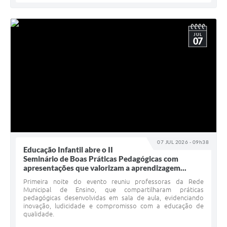
JUL
07
07 JUL 2026 - 09h38
Educação Infantil abre o II
Seminário de Boas Práticas Pedagógicas com
apresentações que valorizam a aprendizagem...
Primeira noite do evento reuniu professoras da Rede
Municipal de Ensino, que compartilharam práticas
pedagógicas desenvolvidas em sala de aula, evidenciando
inovação, ludicidade e compromisso com a educação de
qualidade.