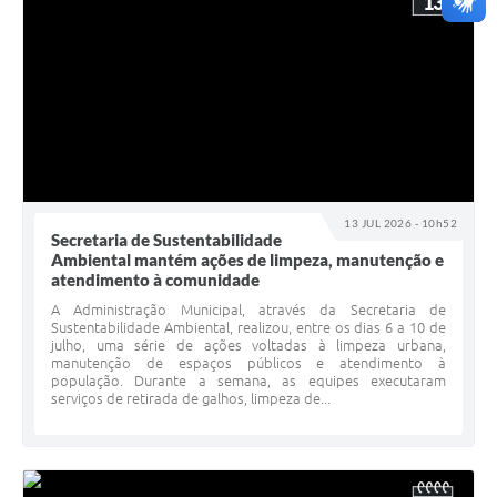
13
13 JUL 2026 - 10h52
Secretaria de Sustentabilidade
Ambiental mantém ações de limpeza, manutenção e
atendimento à comunidade
A Administração Municipal, através da Secretaria de
Sustentabilidade Ambiental, realizou, entre os dias 6 a 10 de
julho, uma série de ações voltadas à limpeza urbana,
manutenção de espaços públicos e atendimento à
população. Durante a semana, as equipes executaram
serviços de retirada de galhos, limpeza de...