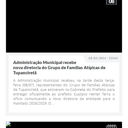
08
08 JUL 2026 - 15h46
Administração Municipal recebe
nova diretoria do Grupo de Famílias Atípicas de
Tupanciretã
A Administração Municipal recebeu, na tarde desta terça-
feira (08/07), representantes do Grupo de Famílias Atípicas
de Tupanciretã, que estiveram no Gabinete do Prefeito para
entregar oficialmente ao prefeito Gustavo Herter Terra o
ofício comunicando a nova diretoria da entidade para o
mandato 2026/2029. O...