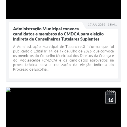
17 JUL 2026 - 13h41
Administração Municipal convoca
candidatos e membros do CMDCA para eleição
indireta de Conselheiros Tutelares Suplentes
A Administração Municipal de Tupanciretã informa que foi
publicado o Edital nº 14, de 17 de julho de 2026, que convoca
os membros do Conselho Municipal dos Direitos da Criança e
do Adolescente (CMDCA) e os candidatos aprovados na
prova teórica para a realização da eleição indireta do
Processo de Escolha...
JUL
16