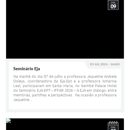
JUL
09
09 JUL 2026 - 16h00
Seminário Eja
Na manhã do dia 07 de julho a professora Jaqueline Anibele
Doleys, coordenadora da Eja-Ept e a professora Ismarina
Leal, participaram em Santa Maria, no Itaimbé Palace Hotel
do Seminário EJA-EPT – IFFAR 2026 – A EJA em diálogo: entre
memórias, partilhas e perspectivas. Na ocasião a professora
Jaqueline...
JUL