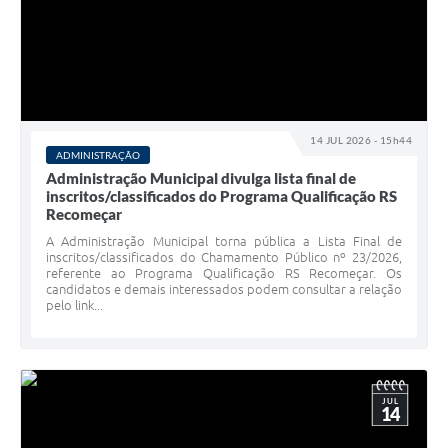
14 JUL 2026 - 15h44
ADMINISTRAÇÃO
Administração Municipal divulga lista final de
inscritos/classificados do Programa Qualificação RS
Recomeçar
A Administração Municipal torna pública a Lista Final de
inscritos/classificados do Chamamento Público nº 23/2026,
referente ao Programa Qualificação RS Recomeçar. Os
candidatos e demais interessados podem consultar a relação
pelo link...
JUL
14