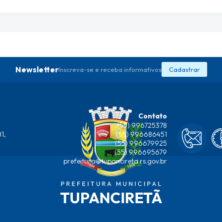
Newsletter
Inscreva-se e receba informativos
Cadastrar
Contato
(55) 996725378
1,
(55) 996686451
(55) 996679925
(55) 996695679
prefeitura@tupancireta.rs.gov.br