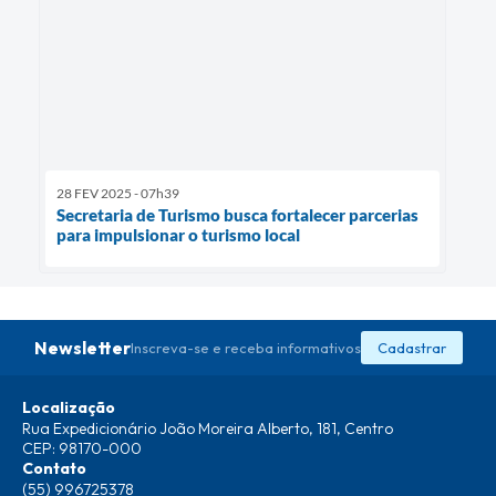
28 FEV 2025 - 07h39
Secretaria de Turismo busca fortalecer parcerias
para impulsionar o turismo local
Newsletter
Inscreva-se e receba informativos
Cadastrar
Localização
Rua Expedicionário João Moreira Alberto, 181, Centro
CEP: 98170-000
Contato
(55) 996725378