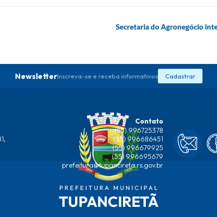
Secretaria do Agronegócio inte
Newsletter
Inscreva-se e receba informativos
Cadastrar
Contato
(55) 996725378
1,
(55) 996686451
(55) 996679925
(55) 996695679
prefeitura@tupancireta.rs.gov.br