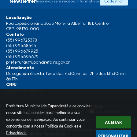
Newsletter
Inscreva-se e receba informativos
Cadastrar
Localização
Rua Expedicionário João Moreira Alberto, 181, Centro
CEP: 98170-000
Contato
(55) 996725378
(55) 996686451
(55) 996679925
(55) 996695679
prefeitura@tupancireta.rs.gov.br
Atendimento
De segunda à sexta-feira das 7h30min às 12h e das 13h30min
às 17h
CNPJ
88.227.764/0001-65
Prefeitura Municipal de Tupanciretã e os cookies:
Versão do Sistema:
3.5.3 - 19/06/2026
Portal atualizado em:
07/08/2026 14:56
Dados Abertos
nosso site usa cookies para melhorar a sua
experiência de navegação. Ao continuar você
ACEITAR
concorda com a nossa
Política de Cookies
e
© Copyright Instar - 2006-2026. Todos os direitos
Privacidade
.
reservados -
Instar Tecnologia
PERSONALIZAR