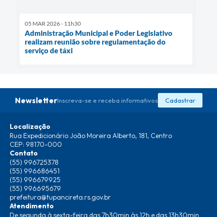
05 MAR 2026 - 11h30
Administração Municipal e Poder Legislativo
realizam reunião sobre regulamentação do
serviço de táxi
Newsletter
Inscreva-se e receba informativos
Cadastrar
Localização
Rua Expedicionário João Moreira Alberto, 181, Centro
CEP: 98170-000
Contato
(55) 996725378
(55) 996686451
(55) 996679925
(55) 996695679
prefeitura@tupancireta.rs.gov.br
Atendimento
De segunda à sexta-feira das 7h30min às 12h e das 13h30min