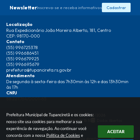
Newsletter
Inscreva-se e receba informativos
Cadastrar
Localização
Rua Expedicionário João Moreira Alberto, 181, Centro
CEP: 98170-000
Contato
(55) 996725378
(55) 996686451
(55) 996679925
(55) 996695679
prefeitura@tupancireta.rs.gov.br
Atendimento
De segunda à sexta-feira das 7h30min às 12h e das 13h30min
às 17h
CNPJ
88.227.764/0001-65
Prefeitura Municipal de Tupanciretã e os cookies:
Versão do Sistema:
3.5.3 - 19/06/2026
Portal atualizado em:
06/08/2026 15:51
Dados Abertos
nosso site usa cookies para melhorar a sua
experiência de navegação. Ao continuar você
ACEITAR
concorda com a nossa
Política de Cookies
e
© Copyright Instar - 2006-2026. Todos os direitos