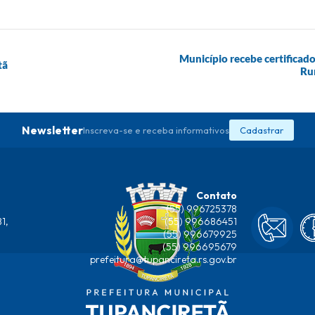
Município recebe certificad
tã
Ru
Newsletter
Inscreva-se e receba informativos
Cadastrar
Contato
(55) 996725378
1,
(55) 996686451
(55) 996679925
(55) 996695679
prefeitura@tupancireta.rs.gov.br