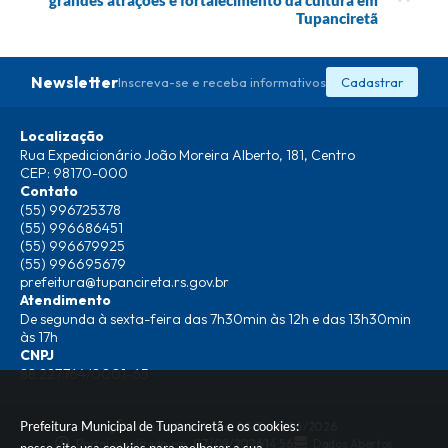
grandes atrações e fortalecimento da cultura em
Tupanciretã
Newsletter
Inscreva-se e receba informativos
Cadastrar
Localização
Rua Expedicionário João Moreira Alberto, 181, Centro
CEP: 98170-000
Contato
(55) 996725378
(55) 996686451
(55) 996679925
(55) 996695679
prefeitura@tupancireta.rs.gov.br
Atendimento
De segunda à sexta-feira das 7h30min às 12h e das 13h30min
às 17h
CNPJ
88.227.764/0001-65
Prefeitura Municipal de Tupanciretã e os cookies:
Versão do Sistema:
3.5.3 - 19/06/2026
Portal atualizado em:
07/08/2026 14:56
Dados Abertos