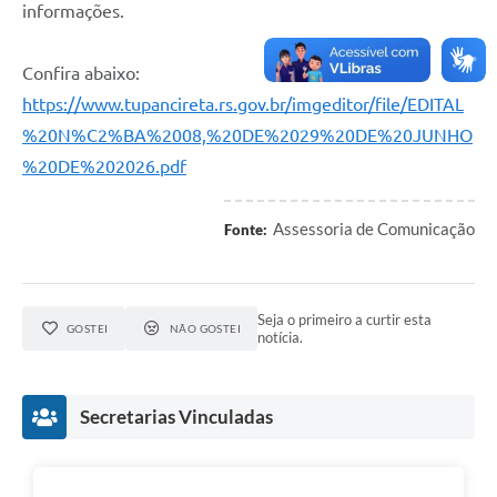
informações.
Confira abaixo:
https://www.tupancireta.rs.gov.br/imgeditor/file/EDITAL
%20N%C2%BA%2008,%20DE%2029%20DE%20JUNHO
%20DE%202026.pdf
Assessoria de Comunicação
Fonte:
Seja o primeiro a curtir esta
GOSTEI
NÃO GOSTEI
notícia.
Secretarias Vinculadas