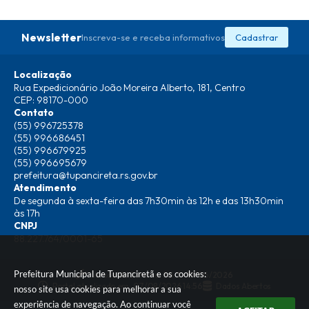
Newsletter
Inscreva-se e receba informativos
Cadastrar
Localização
Rua Expedicionário João Moreira Alberto, 181, Centro
CEP: 98170-000
Contato
(55) 996725378
(55) 996686451
(55) 996679925
(55) 996695679
prefeitura@tupancireta.rs.gov.br
Atendimento
De segunda à sexta-feira das 7h30min às 12h e das 13h30min
às 17h
CNPJ
88.227.764/0001-65
Prefeitura Municipal de Tupanciretã e os cookies:
Versão do Sistema:
3.5.3 - 19/06/2026
Portal atualizado em:
07/08/2026 14:56
Dados Abertos
nosso site usa cookies para melhorar a sua
experiência de navegação. Ao continuar você