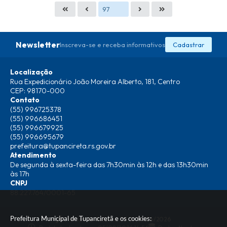
Newsletter
Inscreva-se e receba informativos
Cadastrar
Localização
Rua Expedicionário João Moreira Alberto, 181, Centro
CEP: 98170-000
Contato
(55) 996725378
(55) 996686451
(55) 996679925
(55) 996695679
prefeitura@tupancireta.rs.gov.br
Atendimento
De segunda à sexta-feira das 7h30min às 12h e das 13h30min
às 17h
CNPJ
88.227.764/0001-65
Prefeitura Municipal de Tupanciretã e os cookies:
Versão do Sistema:
3.5.3 - 19/06/2026