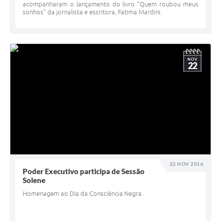
acompanharam o lançamento do livro "Quem roubou meus
sonhos" da jornalista e escritora, Fatima Mardini.
NOV
22
22 NOV 2016
Poder Executivo participa de Sessão
Solene
Homenagem ao Dia da Consciência Negra.