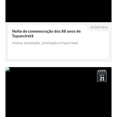
22 DEZ 2016
Noite de comemoração dos 88 anos de
Tupanciretã
Música, encenação, premiação e Papai Noel.
DEZ
21