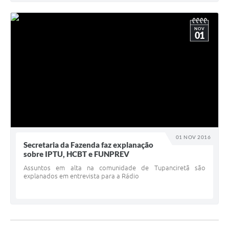
NOV
01
01 NOV 2016
Secretaria da Fazenda faz explanação
sobre IPTU, HCBT e FUNPREV
Assuntos em alta na comunidade de Tupanciretã são
explanados em entrevista para a Rádio