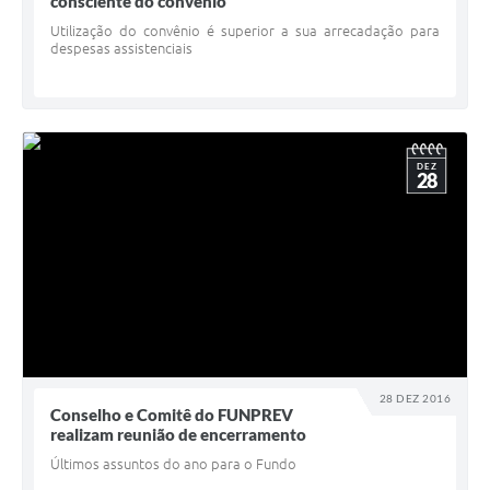
consciente do convênio
Utilização do convênio é superior a sua arrecadação para
despesas assistenciais
DEZ
28
28 DEZ 2016
Conselho e Comitê do FUNPREV
realizam reunião de encerramento
Últimos assuntos do ano para o Fundo