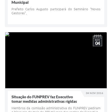
Municipal
Prefeito Carlos Augusto participará do Seminário “Novos
Gestores”,
NOV
04
04 NOV 2016
Situação do FUNPREV faz Executivo
tomar medidas administrativas rígidas
Membros da comissão administrativa do FUNPREV pediram
o bloqueio de mais de 400 mil reais das contas do Executivo.