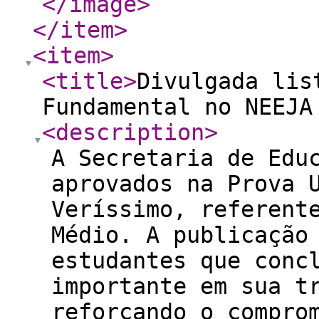
</image
>
</item
>
<item
>
<title
>
Divulgada lis
Fundamental no NEEJA
<description
>
A Secretaria de Edu
aprovados na Prova 
Veríssimo, referent
Médio. A publicação
estudantes que conc
importante em sua t
reforçando o compro