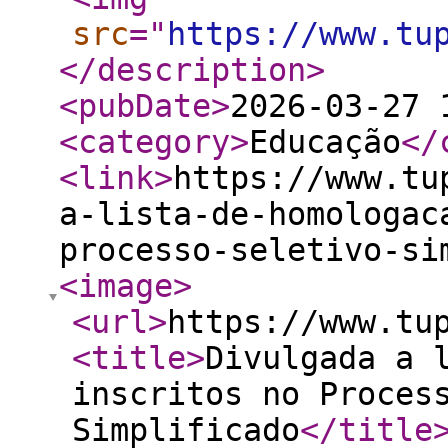
src
="
https://www.tu
</description
>
<pubDate
>
2026-03-27 
<category
>
Educação
</
<link
>
https://www.tu
a-lista-de-homologac
processo-seletivo-si
<image
>
<url
>
https://www.tu
<title
>
Divulgada a 
inscritos no Proces
Simplificado
</title