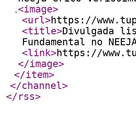
<image
>
<url
>
https://www.tu
<title
>
Divulgada li
Fundamental no NEEJ
<link
>
https://www.t
</image
>
</item
>
</channel
>
</rss
>