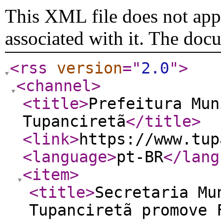
This XML file does not appe
associated with it. The doc
<rss
version
="
2.0
"
>
<channel
>
<title
>
Prefeitura Mun
Tupanciretã
</title
>
<link
>
https://www.tup
<language
>
pt-BR
</lang
<item
>
<title
>
Secretaria Mu
Tupanciretã promove 