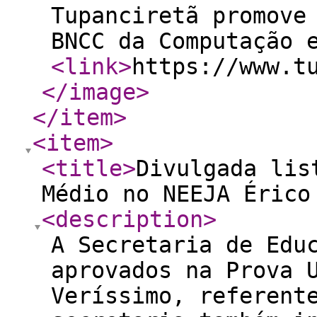
Tupanciretã promove
BNCC da Computação 
<link
>
https://www.t
</image
>
</item
>
<item
>
<title
>
Divulgada lis
Médio no NEEJA Érico
<description
>
A Secretaria de Edu
aprovados na Prova 
Veríssimo, referent