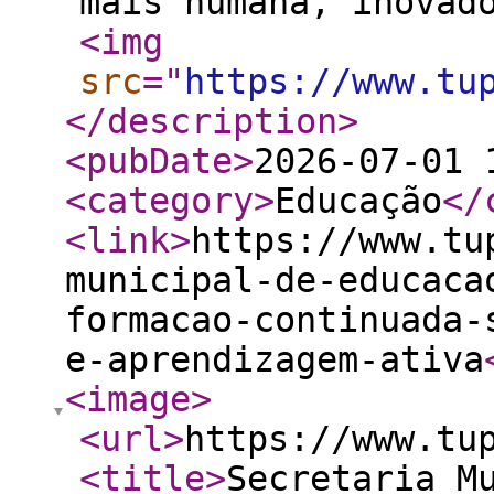
mais humana, inova
<img
src
="
https://www.tu
</description
>
<pubDate
>
2026-07-01 
<category
>
Educação
</
<link
>
https://www.tu
municipal-de-educaca
formacao-continuada-
e-aprendizagem-ativa
<image
>
<url
>
https://www.tu
<title
>
Secretaria M