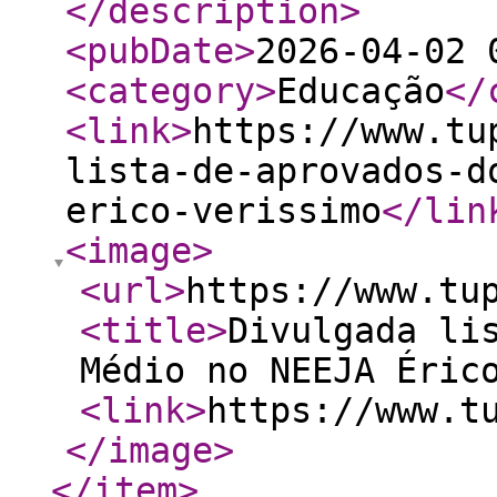
</description
>
<pubDate
>
2026-04-02 
<category
>
Educação
</
<link
>
https://www.tu
lista-de-aprovados-d
erico-verissimo
</lin
<image
>
<url
>
https://www.tu
<title
>
Divulgada li
Médio no NEEJA Éric
<link
>
https://www.t
</image
>
</item
>