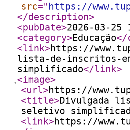
src
="
https://www.tu
</description
>
<pubDate
>
2026-03-25 
<category
>
Educação
</
<link
>
https://www.tu
lista-de-inscritos-e
simplificado
</link
>
<image
>
<url
>
https://www.tu
<title
>
Divulgada li
seletivo simplifica
<link
>
https://www.t