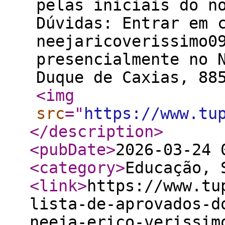
pelas iniciais do n
Dúvidas: Entrar em 
neejaricoverissimo0
presencialmente no 
Duque de Caxias, 88
<img
src
="
https://www.tu
</description
>
<pubDate
>
2026-03-24 
<category
>
Educação, 
<link
>
https://www.tu
lista-de-aprovados-d
neeja-erico-verissim