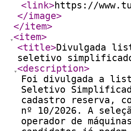
<link
>
https://www.t
</image
>
</item
>
<item
>
<title
>
Divulgada lis
seletivo simplificad
<description
>
Foi divulgada a lis
Seletivo Simplifica
cadastro reserva, c
nº 10/2026. A seleç
operador de máquina