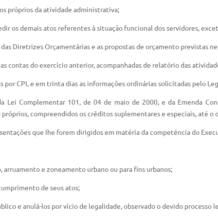
os próprios da atividade administrativa;
dir os demais atos referentes à situação funcional dos servidores, excet
ei das Diretrizes Orçamentárias e as propostas de orçamento previstas ne
 as contas do exercício anterior, acompanhadas de relatório das atividad
as por CPI, e em trinta dias as informações ordinárias solicitadas pelo L
 da Lei Complementar 101, de 04 de maio de 2000, e da Emenda Const
próprios, compreendidos os créditos suplementares e especiais, até o d
esentações que lhe forem dirigidos em matéria da competência do Execu
o, arruamento e zoneamento urbano ou para fins urbanos;
e cumprimento de seus atos;
blico e anulá-los por vício de legalidade, observado o devido processo le