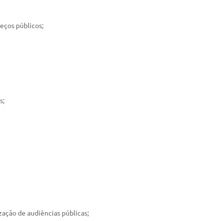
reços públicos;
s;
ização de audiências públicas;