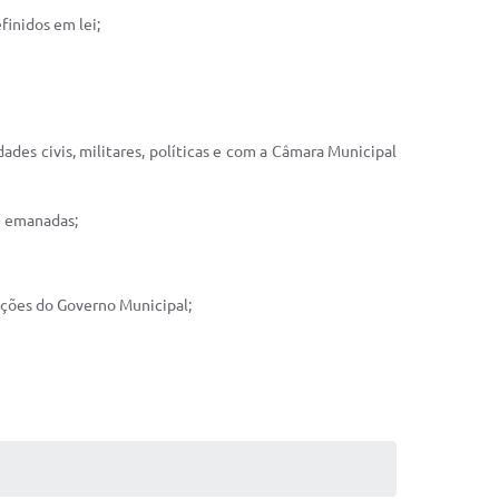
finidos em lei;
dades civis, militares, políticas e com a Câmara Municipal
e emanadas;
ações do Governo Municipal;