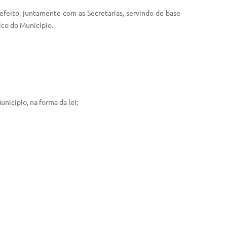
efeito, juntamente com as Secretarias, servindo de base
ico do Município.
nicípio, na forma da lei;