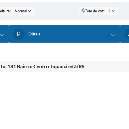
eitura:
Tom de voz:
Editais
to, 181 Bairro: Centro Tupanciretã/RS