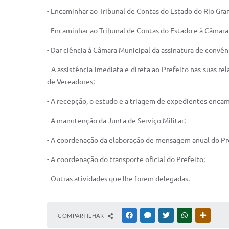
- Encaminhar ao Tribunal de Contas do Estado do Rio Gran
- Encaminhar ao Tribunal de Contas do Estado e à Câmara M
- Dar ciência à Câmara Municipal da assinatura de convên
- A assistência imediata e direta ao Prefeito nas suas re
de Vereadores;
- A recepção, o estudo e a triagem de expedientes enca
- A manutenção da Junta de Serviço Militar;
- A coordenação da elaboração de mensagem anual do Pref
- A coordenação do transporte oficial do Prefeito;
- Outras atividades que lhe forem delegadas.
COMPARTILHAR
FACEBOOK
MESSENGER
TWITTER
WHATSAPP
OUTRAS