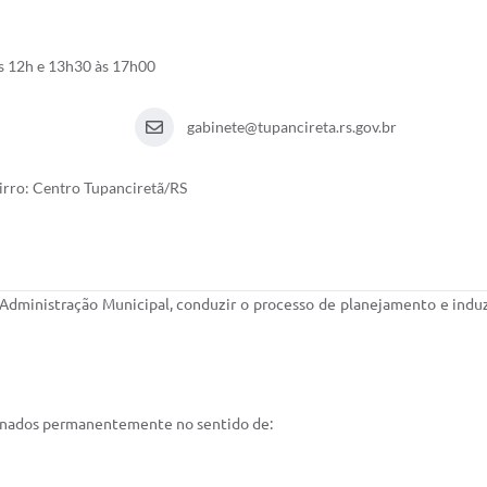
s 12h e 13h30 às 17h00
gabinete@tupancireta.rs.gov.br
irro: Centro Tupanciretã/RS
da Administração Municipal, conduzir o processo de planejamento e indu
cionados permanentemente no sentido de: