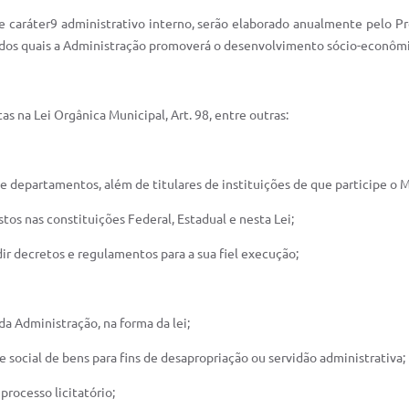
 caráter9 administrativo interno, serão elaborado anualmente pelo Pr
o dos quais a Administração promoverá o desenvolvimento sócio-econôm
as na Lei Orgânica Municipal, Art. 98, entre outras:
e departamentos, além de titulares de instituições de que participe o Mu
istos nas constituições Federal, Estadual e nesta Lei;
dir decretos e regulamentos para a sua fiel execução;
da Administração, na forma da lei;
se social de bens para fins de desapropriação ou servidão administrativa;
processo licitatório;