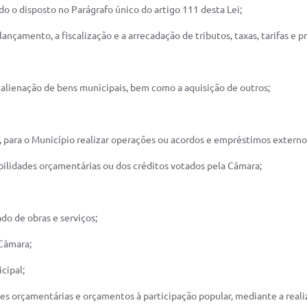
ando o disposto no Parágrafo único do artigo 111 desta Lei;
ançamento, a fiscalização e a arrecadação de tributos, taxas, tarifas e p
 alienação de bens municipais, bem como a aquisição de outros;
 para o Município realizar operações ou acordos e empréstimos externo
bilidades orçamentárias ou dos créditos votados pela Câmara;
do de obras e serviços;
 Câmara;
cipal;
rizes orçamentárias e orçamentos à participação popular, mediante a real