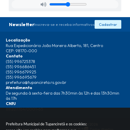
Newsletter
Inscreva-se e receba informativos
Cadastrar
Localização
Rua Expedicionário João Moreira Alberto, 181, Centro
CEP: 98170-000
Contato
(55) 996725378
(55) 996686451
(55) 996679925
(55) 996695679
prefeitura@tupancireta.rs.gov.br
Atendimento
De segunda à sexta-feira das 7h30min às 12h e das 13h30min
às 17h
CNPJ
88.227.764/0001-65
Prefeitura Municipal de Tupanciretã e os cookies:
Versão do Sistema:
3.5.3 - 19/06/2026
Portal atualizado em:
06/08/2026 15:51
Dados Abertos