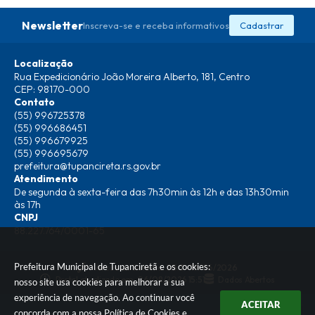
Newsletter
Inscreva-se e receba informativos
Cadastrar
Localização
Rua Expedicionário João Moreira Alberto, 181, Centro
CEP: 98170-000
Contato
(55) 996725378
(55) 996686451
(55) 996679925
(55) 996695679
prefeitura@tupancireta.rs.gov.br
Atendimento
De segunda à sexta-feira das 7h30min às 12h e das 13h30min
às 17h
CNPJ
88.227.764/0001-65
Prefeitura Municipal de Tupanciretã e os cookies:
Versão do Sistema:
3.5.3 - 19/06/2026
Portal atualizado em:
06/08/2026 15:51
Dados Abertos
nosso site usa cookies para melhorar a sua
experiência de navegação. Ao continuar você
ACEITAR
concorda com a nossa
Política de Cookies
e