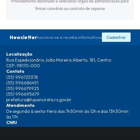
Procedimento destinado a selecionar órgão da administração para
firmar convênio ou contrato de repasse
Newsletter
Inscreva-se e receba informativos
Cadastrar
Localização
Rua Expedicionário João Moreira Alberto, 181, Centro
CEP: 98170-000
Contato
(55) 996725378
(55) 996686451
(55) 996679925
(55) 996695679
prefeitura@tupancireta.rs.gov.br
Atendimento
De segunda à sexta-feira das 7h30min às 12h e das 13h30min
às 17h
CNPJ
88.227.764/0001-65