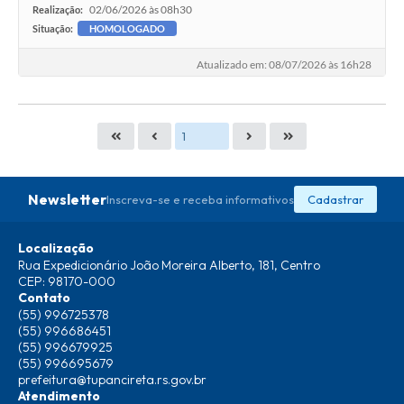
02/06/2026 às 08h30
Realização:
Situação:
HOMOLOGADO
Atualizado em: 08/07/2026 às 16h28
Newsletter
Inscreva-se e receba informativos
Cadastrar
Localização
Rua Expedicionário João Moreira Alberto, 181, Centro
CEP: 98170-000
Contato
(55) 996725378
(55) 996686451
(55) 996679925
(55) 996695679
prefeitura@tupancireta.rs.gov.br
Atendimento