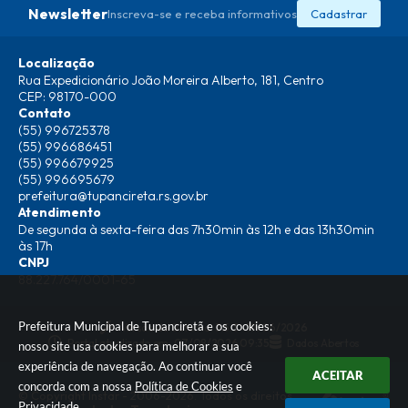
Newsletter
Inscreva-se e receba informativos
Cadastrar
Localização
Rua Expedicionário João Moreira Alberto, 181, Centro
CEP: 98170-000
Contato
(55) 996725378
(55) 996686451
(55) 996679925
(55) 996695679
prefeitura@tupancireta.rs.gov.br
Atendimento
De segunda à sexta-feira das 7h30min às 12h e das 13h30min
às 17h
CNPJ
88.227.764/0001-65
Prefeitura Municipal de Tupanciretã e os cookies:
Versão do Sistema:
3.5.3 - 19/06/2026
Portal atualizado em:
07/08/2026 09:35
Dados Abertos
nosso site usa cookies para melhorar a sua
experiência de navegação. Ao continuar você
ACEITAR
concorda com a nossa
Política de Cookies
e
© Copyright Instar - 2006-2026. Todos os direitos
Privacidade
.