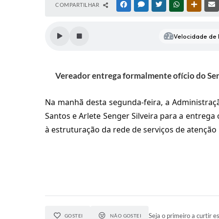
COMPARTILHAR
FACEBOOK
MESSENGER
TWITTER
WHATSAPP
OUTRAS
Velocidade de l
Vereador entrega formalmente ofício do Sena
Na manhã desta segunda-feira, a Administraçã
Santos e Arlete Senger Silveira para a entrega
à estruturação da rede de serviços de atenção
Seja o primeiro a curtir es
GOSTEI
NÃO GOSTEI