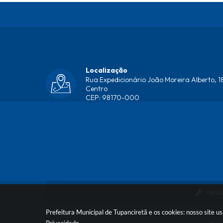
Localização
Rua Expedicionário João Moreira Alberto, 18
Centro
CEP: 98170-000
Versão
Prefeitura Municipal de Tupanciretã e os cookies: nosso site 