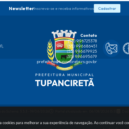
Newsletter
Inscreva-se e receba informativos
Cadastrar
Contato
(55) 996725378
1,
(55) 996686451
(55) 996679925
(55) 996695679
prefeitura@tupancireta.rs.gov.br
 do Sistema:
3.5.3 - 19/06/2026
Portal atualizado em:
06/08/2026 15:51
Dad
usa cookies para melhorar a sua experiência de navegação. Ao continuar você 