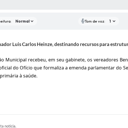
 MÍDIAS
RECEBA NOTÍCIAS
eitura:
Tom de voz:
dor Luis Carlos Heinze, destinando recursos para estrutur
o Municipal recebeu, em seu gabinete, os vereadores Bene
 oficial do Ofício que formaliza a emenda parlamentar do 
 primária à saúde
.
ta notícia.