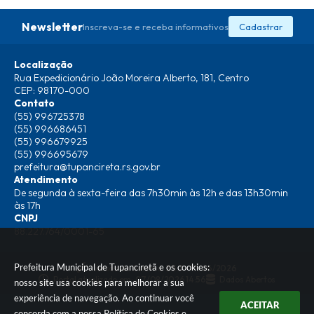
Newsletter
Inscreva-se e receba informativos
Cadastrar
Localização
Rua Expedicionário João Moreira Alberto, 181, Centro
CEP: 98170-000
Contato
(55) 996725378
(55) 996686451
(55) 996679925
(55) 996695679
prefeitura@tupancireta.rs.gov.br
Atendimento
De segunda à sexta-feira das 7h30min às 12h e das 13h30min
às 17h
CNPJ
88.227.764/0001-65
Prefeitura Municipal de Tupanciretã e os cookies:
Versão do Sistema:
3.5.3 - 19/06/2026
Portal atualizado em:
07/08/2026 14:56
Dados Abertos
nosso site usa cookies para melhorar a sua
experiência de navegação. Ao continuar você
ACEITAR
concorda com a nossa
Política de Cookies
e