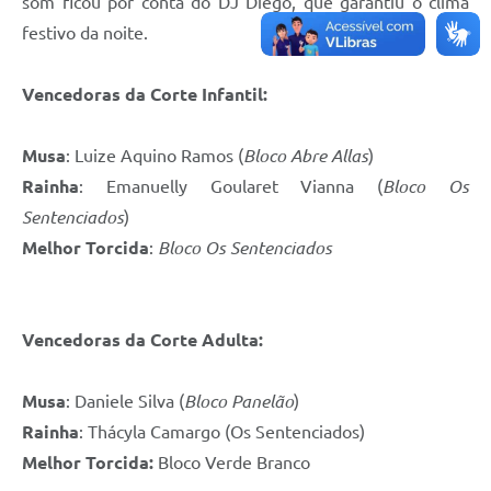
som ficou por conta do DJ Diego, que garantiu o clima
festivo da noite.
Vencedoras da Corte Infantil:
Musa
: Luize Aquino Ramos (
Bloco Abre Allas
)
Rainha
: Emanuelly Goularet Vianna (
Bloco Os
Sentenciados
)
Melhor Torcida
:
Bloco Os Sentenciados
Vencedoras da Corte Adulta:
Musa
: Daniele Silva (
Bloco Panelão
)
Rainha
: Thácyla Camargo (Os Sentenciados)
Melhor Torcida:
Bloco Verde Branco