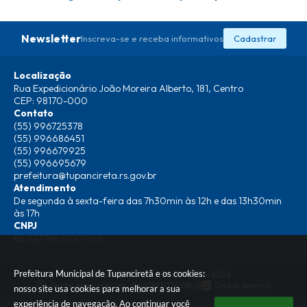
Newsletter
Inscreva-se e receba informativos
Cadastrar
Localização
Rua Expedicionário João Moreira Alberto, 181, Centro
CEP: 98170-000
Contato
(55) 996725378
(55) 996686451
(55) 996679925
(55) 996695679
prefeitura@tupancireta.rs.gov.br
Atendimento
De segunda à sexta-feira das 7h30min às 12h e das 13h30min
às 17h
CNPJ
88.227.764/0001-65
Prefeitura Municipal de Tupanciretã e os cookies:
Versão do Sistema:
3.5.3 - 19/06/2026
Portal atualizado em:
06/08/2026 08:28
Dados Abertos
nosso site usa cookies para melhorar a sua
experiência de navegação. Ao continuar você