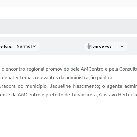
 MÍDIAS
RECEBA NOTÍCIAS
eitura:
Tom de voz:
iou o encontro regional promovido pela AMCentro e pela Consult
a debater temas relevantes da administração pública.
radora do município, Jaqueline Nascimento; o agente administ
ente da AMCentro e prefeito de Tupanciretã, Gustavo Herter T