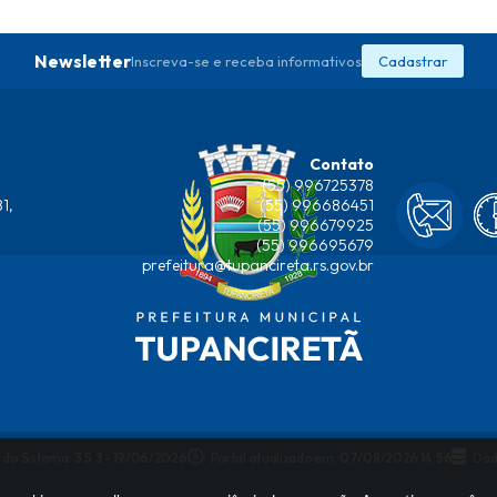
Newsletter
Inscreva-se e receba informativos
Cadastrar
Contato
(55) 996725378
1,
(55) 996686451
(55) 996679925
(55) 996695679
prefeitura@tupancireta.rs.gov.br
 do Sistema:
3.5.3 - 19/06/2026
Portal atualizado em:
07/08/2026 14:56
Dad