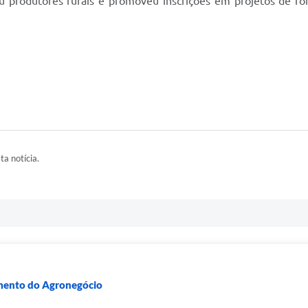
 produtores rurais e promoveu inscrições em projetos de fo
ta notícia.
imento do Agronegócio