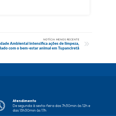
NOTÍCIA MENOS RECENTE
idade Ambiental intensifica ações de limpeza,
uidado com o bem-estar animal em Tupanciretã
Atendimento
De segunda à sexta-feira das 7h30min às 12h e
das 13h30min às 17h