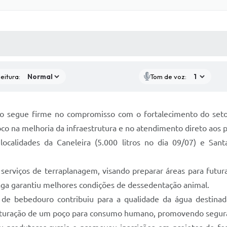
 MÍDIAS
RECEBA NOTÍCIAS
eitura:
Tom de voz:
 segue firme no compromisso com o fortalecimento do setor
oco na melhoria da infraestrutura e no atendimento direto aos 
calidades da Caneleira (5.000 litros no dia 09/07) e Sant
erviços de terraplanagem, visando preparar áreas para futura
ga garantiu melhores condições de dessedentação animal.
e bebedouro contribuiu para a qualidade da água destinada
truturação de um poço para consumo humano, promovendo seguran