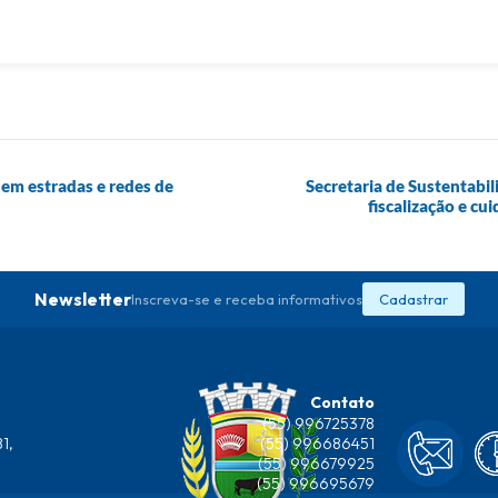
 em estradas e redes de
Secretaria de Sustentabil
fiscalização e c
Newsletter
Inscreva-se e receba informativos
Cadastrar
Contato
(55) 996725378
1,
(55) 996686451
(55) 996679925
(55) 996695679