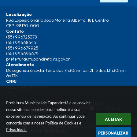
Localização
Rua Expedicionário João Moreira Alberto, 181, Centro
CEP: 98170-000
Contato
(55) 996725378
(55) 996686451
(55) 996679925
(55) 996695679
prefeitura@tupancireta.rs.gov.br
Atendimento
De segunda à sexta-feira das 7h30min às 12h e das 13h30min
às 17h
CNPJ
88.227.764/0001-65
Prefeitura Municipal de Tupanciretã e os cookies:
Versão do Sistema:
3.5.3 - 19/06/2026
Portal atualizado em:
06/08/2026 13:44
Dados Abertos
nosso site usa cookies para melhorar a sua
experiência de navegação. Ao continuar você
ACEITAR
concorda com a nossa
Política de Cookies
e
© Copyright Instar - 2006-2026. Todos os direitos
Privacidade
.
reservados -
Instar Tecnologia
PERSONALIZAR