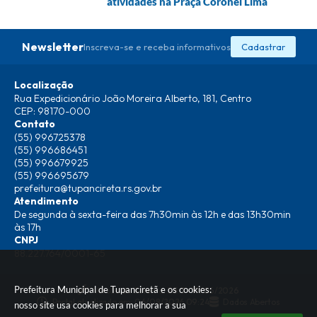
atividades na Praça Coronel Lima
Newsletter
Inscreva-se e receba informativos
Cadastrar
Localização
Rua Expedicionário João Moreira Alberto, 181, Centro
CEP: 98170-000
Contato
(55) 996725378
(55) 996686451
(55) 996679925
(55) 996695679
prefeitura@tupancireta.rs.gov.br
Atendimento
De segunda à sexta-feira das 7h30min às 12h e das 13h30min
às 17h
CNPJ
88.227.764/0001-65
Prefeitura Municipal de Tupanciretã e os cookies:
Versão do Sistema:
3.5.3 - 19/06/2026
Portal atualizado em:
06/08/2026 09:24
Dados Abertos
nosso site usa cookies para melhorar a sua