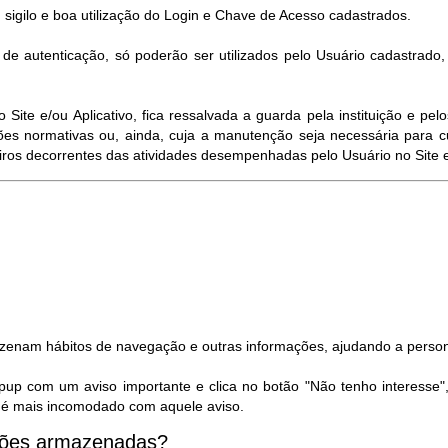
 sigilo e boa utilização do Login e Chave de Acesso cadastrados.
e autenticação, só poderão ser utilizados pelo Usuário cadastrado
ite e/ou Aplicativo, fica ressalvada a guarda pela instituição e p
es normativas ou, ainda, cuja a manutenção seja necessária para c
eiros decorrentes das atividades desempenhadas pelo Usuário no Site e/
azenam hábitos de navegação e outras informações, ajudando a person
pup com um aviso importante e clica no botão "Não tenho interesse"
ão é mais incomodado com aquele aviso.
ações armazenadas?