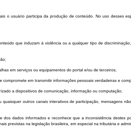
quais o usuário participa da produção de conteúdo. No uso desses es
nteúdo que induzam à violência ou a qualquer tipo de discriminação, sej
ção;
lhas em serviços ou equipamentos do portal e/ou de terceiros;
 se compromete em transmitir informações pessoais verdadeiras e comp
torizado a dispositivos de comunicação, informação ou computação;
o ou quaisquer outros canais interativos de participação, mensagens n
de dos dados informados e reconhece que a inconsistência destes pod
ais previstas na legislação brasileira, em especial na tributária e admin