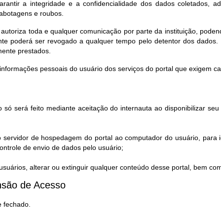
rantir a integridade e a confidencialidade dos dados coletados, a
sabotagens e roubos.
 autoriza toda e qualquer comunicação por parte da instituição, pod
te poderá ser revogado a qualquer tempo pelo detentor dos dados. 
mente prestados.
informações pessoais do usuário dos serviços do portal que exigem c
 só será feito mediante aceitação do internauta ao disponibilizar s
o servidor de hospedagem do portal ao computador do usuário, para i
ntrole de envio de dados pelo usuário;
uários, alterar ou extinguir qualquer conteúdo desse portal, bem co
são de Acesso​
e fechado.