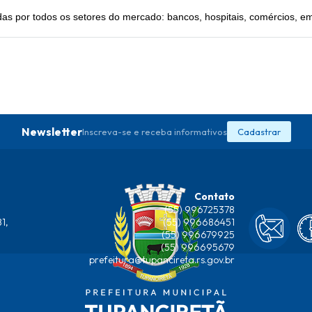
as por todos os setores do mercado: bancos, hospitais, comércios, 
Newsletter
Inscreva-se e receba informativos
Cadastrar
Contato
(55) 996725378
1,
(55) 996686451
(55) 996679925
(55) 996695679
prefeitura@tupancireta.rs.gov.br