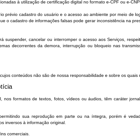
cionadas à utilização de certificação digital no formato e-CPF ou e-CNP
rio prévio cadastro do usuário e o acesso ao ambiente por meio de l
e o cadastro de informações falsas pode gerar inconsistência na pr
rá suspender, cancelar ou interromper o acesso aos Serviços, respeita
lemas decorrentes da demora, interrupção ou bloqueio nas transmi
, cujos conteúdos não são de nossa responsabilidade e sobre os quais n
tícia
 nos formatos de textos, fotos, vídeos ou áudios, têm caráter jorna
, permitindo sua reprodução em parte ou na íntegra, porém é ved
s inversos à informação original.
ns comerciais.