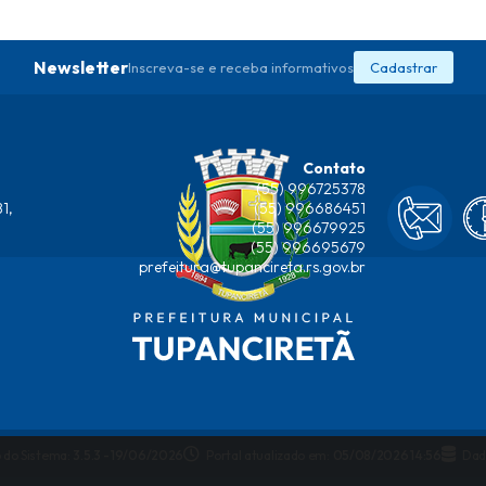
Newsletter
Inscreva-se e receba informativos
Cadastrar
Contato
(55) 996725378
1,
(55) 996686451
(55) 996679925
(55) 996695679
prefeitura@tupancireta.rs.gov.br
 do Sistema:
3.5.3 - 19/06/2026
Portal atualizado em:
05/08/2026 14:56
Dad