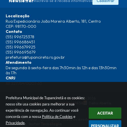
Newsletter
Inscreva-se e receba informativos
Cadastrar
Localização
Rua Expedicionário João Moreira Alberto, 181, Centro
CEP: 98170-000
Contato
(55) 996725378
(55) 996686451
(55) 996679925
(55) 996695679
prefeitura@tupancireta.rs.gov.br
Atendimento
De segunda à sexta-feira das 7h30min às 12h e das 13h30min
às 17h
CNPJ
88.227.764/0001-65
Prefeitura Municipal de Tupanciretã e os cookies:
Versão do Sistema:
3.5.3 - 19/06/2026
Portal atualizado em:
07/08/2026 14:56
Dados Abertos
nosso site usa cookies para melhorar a sua
experiência de navegação. Ao continuar você
ACEITAR
concorda com a nossa
Política de Cookies
e
© Copyright Instar - 2006-2026. Todos os direitos
Privacidade
.
reservados -
Instar Tecnologia
PERSONALIZAR