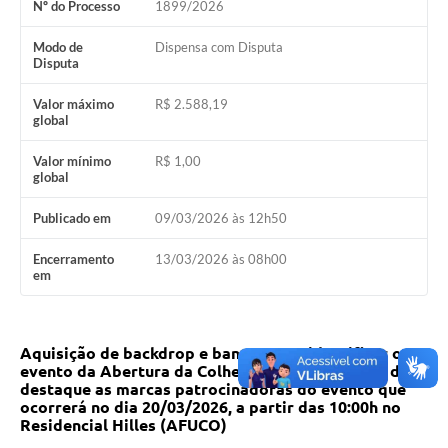
Nº do Processo
1899/2026
Modo de
Dispensa com Disputa
Disputa
Valor máximo
R$ 2.588,19
global
Valor mínimo
R$ 1,00
global
Publicado em
09/03/2026 às 12h50
Encerramento
13/03/2026 às 08h00
em
Aquisição de backdrop e banner para identificar o
evento da Abertura da Colheita de Soja do
RS,
e dar
destaque as marcas patrocinadoras do evento que
ocorrerá no dia 20/03/2026,
a
partir
das 10:00h no
Residencial Hilles (AFUCO
)