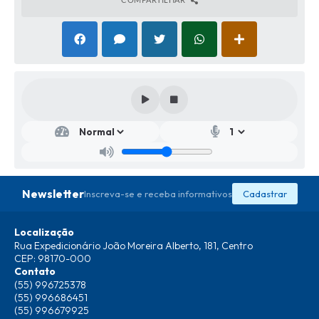
Secr
etar
ia
de
Edu
caçã
Newsletter
Inscreva-se e receba informativos
Cadastrar
o
Maril
ei
Localização
Dreh
Rua Expedicionário João Moreira Alberto, 181, Centro
er
CEP: 98170-000
Vieir
a
Contato
(55) 996725378
(55) 996686451
(55) 996679925