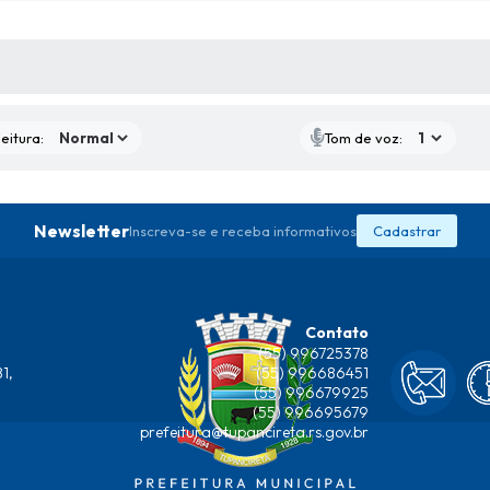
 MÍDIAS
eitura:
Tom de voz:
Newsletter
Inscreva-se e receba informativos
Cadastrar
Contato
(55) 996725378
1,
(55) 996686451
(55) 996679925
(55) 996695679
prefeitura@tupancireta.rs.gov.br