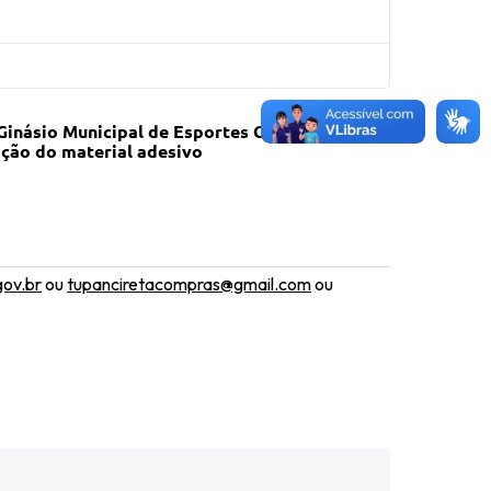
 Ginásio Municipal de
Esportes Capitão
ação do material adesivo
gov.br
ou
tupanciretacompras@gmail.com
ou