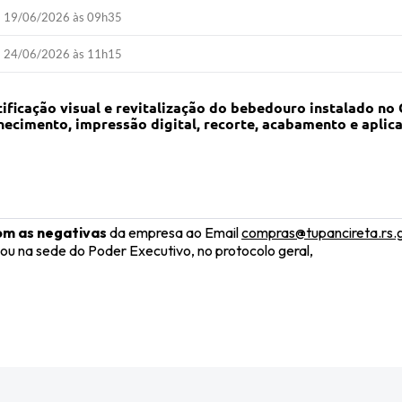
19/06/2026 às 09h35
24/06/2026 às 11h15
tificação visual e revitalização do bebedouro instalado no
necimento, impressão
digital, recorte, acabamento e aplic
om as negativas
da empresa ao Email
compras@tupancireta.rs.
na sede do Poder Executivo, no protocolo geral,