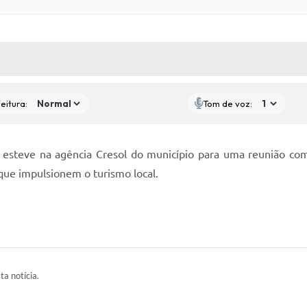
 MÍDIAS
RECEBA NOTÍCIAS
eitura:
Tom de voz:
o esteve na agência Cresol do município para uma reunião com
s que impulsionem o turismo local.
ta notícia.