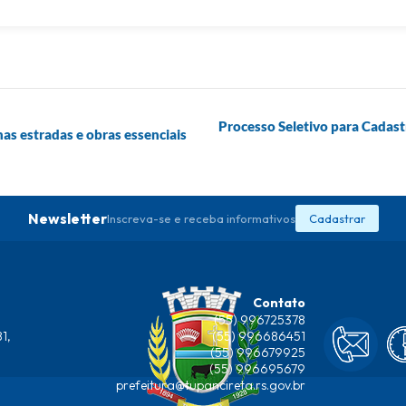
Processo Seletivo para Cadast
s estradas e obras essenciais
Newsletter
Inscreva-se e receba informativos
Cadastrar
Contato
(55) 996725378
1,
(55) 996686451
(55) 996679925
(55) 996695679
prefeitura@tupancireta.rs.gov.br