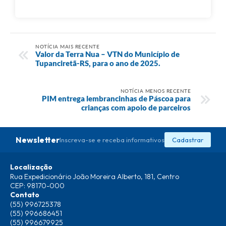
NOTÍCIA MAIS RECENTE
Valor da Terra Nua – VTN do Município de
Tupanciretã-RS, para o ano de 2025.
NOTÍCIA MENOS RECENTE
PIM entrega lembrancinhas de Páscoa para
crianças com apoio de parceiros
Newsletter
Inscreva-se e receba informativos
Cadastrar
Localização
Rua Expedicionário João Moreira Alberto, 181, Centro
CEP: 98170-000
Contato
(55) 996725378
(55) 996686451
(55) 996679925