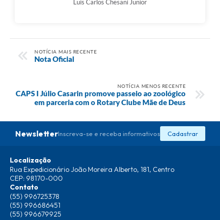
Luis Carlos Chesani Junior
NOTÍCIA MAIS RECENTE
Nota Oficial
NOTÍCIA MENOS RECENTE
CAPS I Júlio Casarin promove passeio ao zoológico
em parceria com o Rotary Clube Mãe de Deus
Newsletter
Inscreva-se e receba informativos
Cadastrar
Localização
Rua Expedicionário João Moreira Alberto, 181, Centro
CEP: 98170-000
Contato
(55) 996725378
(55) 996686451
(55) 996679925