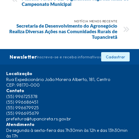
Campeonato Municipal
NOTÍCIA MENOS RECENTE
Secretaria de Desenvolvimento do Agronegócio
Realiza Diversas Ações nas Comunidades Rurais de
Tupanciretã
Newsletter
Inscreva-se e receba informativos
Cadastrar
Localização
Rua Expedicionário João Moreira Alberto, 181, Centro
CEP: 98170-000
Contato
(55) 996725378
(55) 996686451
(55) 996679925
(55) 996695679
prefeitura@tupancireta.rs.gov.br
Atendimento
De segunda à sexta-feira das 7h30min às 12h e das 13h30min
às 17h