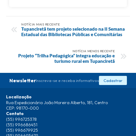
NOTÍCIA MAIS RECENTE
Tupanciretã tem projeto selecionado na II Semana
Estadual das Bibliotecas Públicas e Comunitárias
NOTÍCIA MENOS RECENTE
Projeto “Trilha Pedagógica” integra educação e
turismo rural em Tupanciretã
Newsletter
Inscreva-se e receba informativos
Cadastrar
Localização
Rua Expedicionário João Moreira Alberto, 181, Centro
CEP: 98170-000
Contato
(55) 996725378
(55) 996686451
(55) 996679925
(55) 996695679