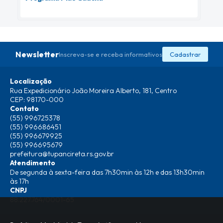
Newsletter
Inscreva-se e receba informativos
Cadastrar
Localização
Rua Expedicionário João Moreira Alberto, 181, Centro
CEP: 98170-000
Contato
(55) 996725378
(55) 996686451
(55) 996679925
(55) 996695679
prefeitura@tupancireta.rs.gov.br
Atendimento
De segunda à sexta-feira das 7h30min às 12h e das 13h30min
às 17h
CNPJ
88.227.764/0001-65