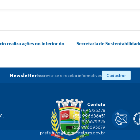
o realiza ações no interior do
Secretaria de Sustentabilidad
Newsletter
Inscreva-se e receba informativos
Cadastrar
Contato
(55) 996725378
1,
(55) 996686451
(55) 996679925
(55) 996695679
prefeitura@tupancireta.rs.gov.br