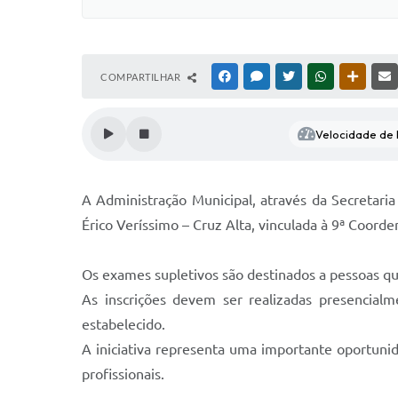
COMPARTILHAR
FACEBOOK
MESSENGER
TWITTER
WHATSAPP
OUTRAS
Velocidade de l
A Administração Municipal, através da Secretari
Érico Veríssimo – Cruz Alta, vinculada à 9ª Coord
Os exames supletivos são destinados a pessoas qu
As inscrições devem ser realizadas presencialm
estabelecido.
A iniciativa representa uma importante oportunid
profissionais.