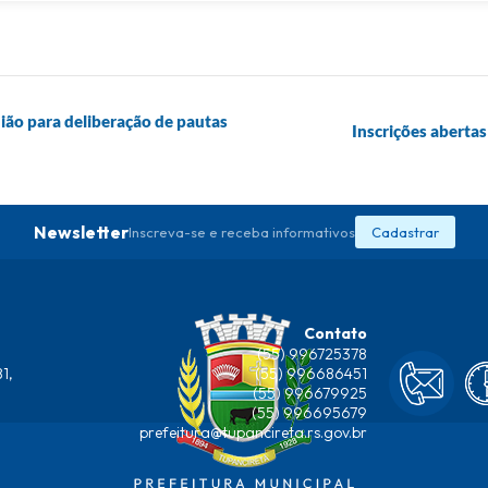
ião para deliberação de pautas
Inscrições aberta
Newsletter
Inscreva-se e receba informativos
Cadastrar
Contato
(55) 996725378
1,
(55) 996686451
(55) 996679925
(55) 996695679
prefeitura@tupancireta.rs.gov.br