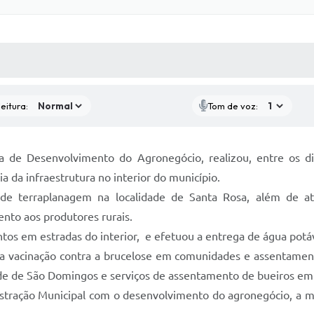
 MÍDIAS
RECEBA NOTÍCIAS
eitura:
Tom de voz:
ia de Desenvolvimento do Agronegócio, realizou, entre os d
a da infraestrutura no interior do município.
de terraplanagem na localidade de Santa Rosa, além de a
ento aos produtores rurais.
s em estradas do interior, e efetuou a entrega de água potáv
a vacinação contra a brucelose em comunidades e assentamentos,
ade de São Domingos e serviços de assentamento de bueiros em 
tração Municipal com o desenvolvimento do agronegócio, a mel