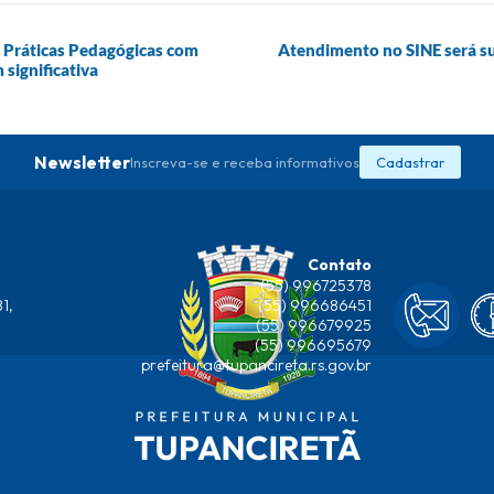
s Práticas Pedagógicas com
Atendimento no SINE será su
significativa
Newsletter
Inscreva-se e receba informativos
Cadastrar
Contato
(55) 996725378
1,
(55) 996686451
(55) 996679925
(55) 996695679
prefeitura@tupancireta.rs.gov.br