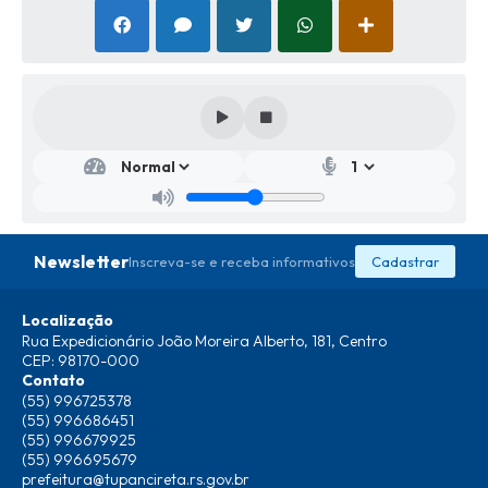
Newsletter
Inscreva-se e receba informativos
Cadastrar
Localização
Rua Expedicionário João Moreira Alberto, 181, Centro
CEP: 98170-000
Contato
(55) 996725378
(55) 996686451
(55) 996679925
(55) 996695679
prefeitura@tupancireta.rs.gov.br