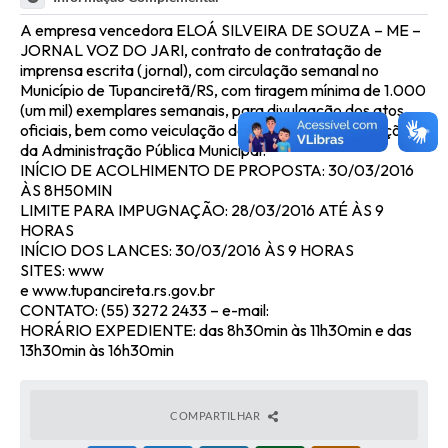
A empresa vencedora ELOÁ SILVEIRA DE SOUZA – ME –
JORNAL VOZ DO JARI, contrato de contratação de
imprensa escrita (jornal), com circulação semanal no
Município de Tupanciretã/RS, com tiragem mínima de 1.000
(um mil) exemplares semanais, para divulgação dos atos
oficiais, bem como veiculação de matérias sobre as ações
da Administração Pública Municipal.
INÍCIO DE ACOLHIMENTO DE PROPOSTA: 30/03/2016
ÀS 8H50MIN
LIMITE PARA IMPUGNAÇÃO: 28/03/2016 ATÉ ÀS 9
HORAS
INÍCIO DOS LANCES: 30/03/2016 ÀS 9 HORAS
SITES: www
e www.tupancireta.rs.gov.br
CONTATO: (55) 3272 2433 – e-mail:
HORÁRIO EXPEDIENTE: das 8h30min às 11h30min e das
13h30min às 16h30min
COMPARTILHAR