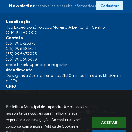
Newsletter
Inscreva-se e receba informativos
Cadastrar
Localização
Rua Expedicionário João Moreira Alberto, 181, Centro
CEP: 98170-000
Contato
(55) 996725378
(55) 996686451
(55) 996679925
(55) 996695679
prefeitura@tupancireta.rs.gov.br
Atendimento
De segunda à sexta-feira das 7h30min às 12h e das 13h30min
às 17h
CNPJ
88.227.764/0001-65
Prefeitura Municipal de Tupanciretã e os cookies:
Versão do Sistema:
3.5.3 - 19/06/2026
Portal atualizado em:
05/08/2026 14:56
Dados Abertos
nosso site usa cookies para melhorar a sua
experiência de navegação. Ao continuar você
ACEITAR
concorda com a nossa
Política de Cookies
e
© Copyright Instar - 2006-2026. Todos os direitos