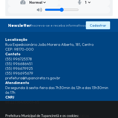
Newsletter
Inscreva-se e receba informativos
Cadastrar
Localização
Rua Expedicionário João Moreira Alberto, 181, Centro
CEP: 98170-000
Contato
(55) 996725378
(55) 996686451
(55) 996679925
(55) 996695679
prefeitura@tupancireta.rs.gov.br
Atendimento
De segunda à sexta-feira das 7h30min às 12h e das 13h30min
às 17h
CNPJ
88.227.764/0001-65
Prefeitura Municipal de Tupanciretã e os cookies:
Versão do Sistema:
3.5.3 - 19/06/2026