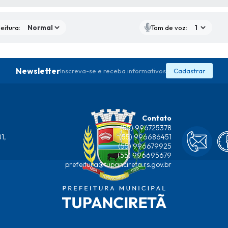
eitura:
Tom de voz:
Newsletter
Inscreva-se e receba informativos
Cadastrar
Contato
(55) 996725378
1,
(55) 996686451
(55) 996679925
(55) 996695679
prefeitura@tupancireta.rs.gov.br